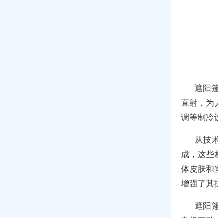
遮阳
直射，为
调等制冷
从技
成，这些
体皮肤和
增强了其
遮阳