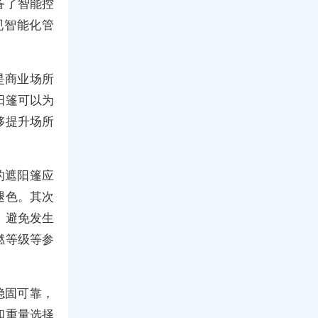
备了智能控
现智能化管
是商业场所
阳篷可以为
够提升场所
的遮阳篷应
褪色。其次
，避免发生
燃等级等参
稳固可靠，
和重量选择