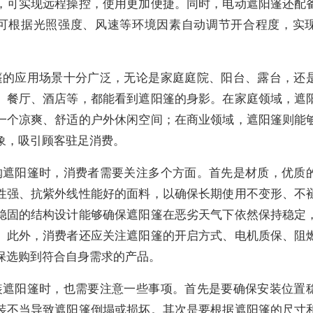
，可实现远程操控，使用更加便捷。同时，电动遮阳篷还配
可根据光照强度、风速等环境因素自动调节开合程度，实
篷的应用场景十分广泛，无论是家庭庭院、阳台、露台，还
、餐厅、酒店等，都能看到遮阳篷的身影。在家庭领域，遮
一个凉爽、舒适的户外休闲空间；在商业领域，遮阳篷则能
象，吸引顾客驻足消费。
购遮阳篷时，消费者需要关注多个方面。首先是材质，优质
性强、抗紫外线性能好的面料，以确保长期使用不变形、不
稳固的结构设计能够确保遮阳篷在恶劣天气下依然保持稳定
。此外，消费者还应关注遮阳篷的开启方式、电机质保、阻
保选购到符合自身需求的产品。
装遮阳篷时，也需要注意一些事项。首先是要确保安装位置
装不当导致遮阳篷倒塌或损坏。其次是要根据遮阳篷的尺寸