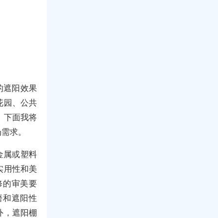
的遮阳效果
花园、公共
。下面我将
场需求。
金属或塑料
实用性和美
修的审美要
磨和遮阳性
外，遮阳棚