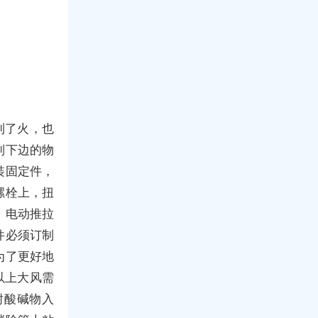
到了火，也
到下边的物
裝固定件，
螺栓上，扭
！电动推拉
件必须订制
为了更好地
以上大风需
耐酸碱物入