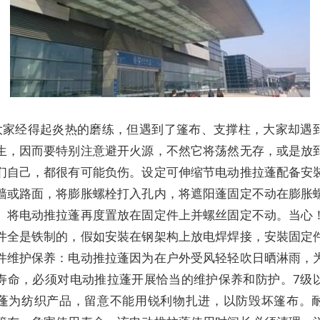
大家经得起炎热的磨练，但遇到了篷布、支撑柱，大家却遇
生，因而要特别注意避开火源，不然它将荡然无存，或是放
们自己，都很有可能负伤。设定可伸缩节电动推拉蓬配备安
墙或路面，将膨胀螺栓打入孔内，将遮阳蓬固定不动在膨胀
。将电动推拉蓬再度置放在固定件上并螺丝固定不动。当心
件全是铁制的，假如安裝在钢架构上放电焊焊接，安裝固定
件维护保养：电动推拉蓬因为在户外受风轻轻吹日晒淋雨，
寿命，必须对电动推拉蓬开展恰当的维护保养和防护。7级
蓬为纺织产品，留意不能用锐利物扎进，以防毁坏篷布。